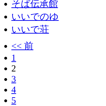
そば伝承館
いいでのゆ
いいで荘
<< 前
1
2
3
4
5