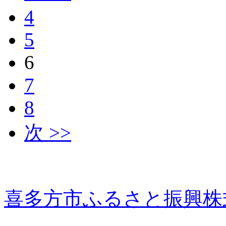
4
5
6
7
8
次 >>
喜多方市ふるさと振興株