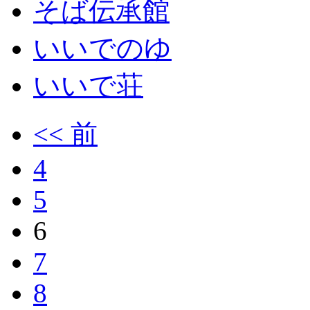
そば伝承館
いいでのゆ
いいで荘
<< 前
4
5
6
7
8